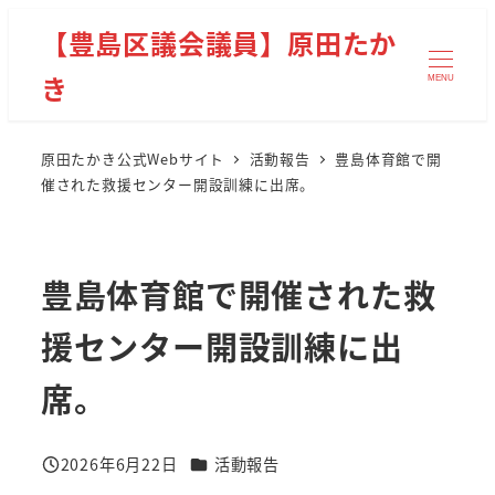
メ
【豊島区議会議員】原田たか
イ
き
ン
MENU
コ
ン
原田たかき公式Webサイト
活動報告
豊島体育館で開
テ
催された救援センター開設訓練に出席。
ン
ツ
へ
豊島体育館で開催された救
移
動
援センター開設訓練に出
席。
カテゴリー
2026年6月22日
活動報告
投稿日