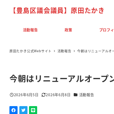
メ
【豊島区議会議員】原田たかき
イ
ン
コ
活動報告
政策
プロフ
ン
テ
ン
原田たかき公式Webサイト
活動報告
今朝はリニューアルオ
ツ
へ
移
今朝はリニューアルオープ
動
カテゴリー
2026年6月5日
2026年6月8日
活動報告
投稿日
更新日